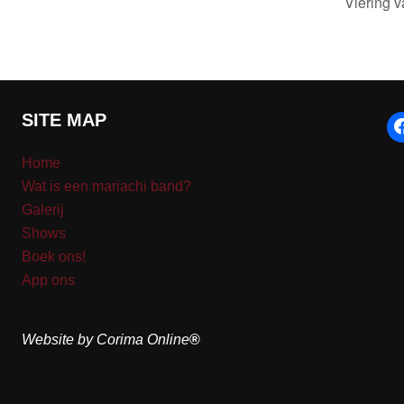
Viering 
SITE MAP
Home
Wat is een mariachi band?
Galerij
Shows
Boek ons!
App ons
Website by Corima Online
®