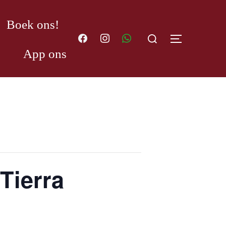
Boek ons!
Search
TOGGLE S
for:
App ons
Tierra