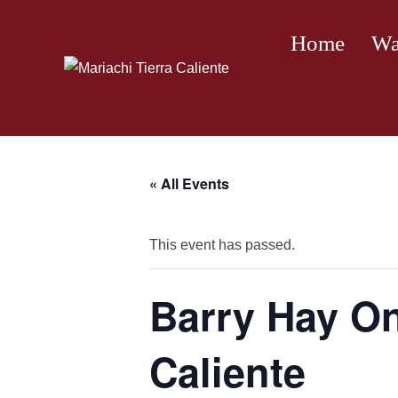
Skip
to
Home
Wa
content
« All Events
This event has passed.
Barry Hay On
Caliente